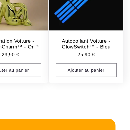
ation Voiture -
Autocollant Voiture -
nCharm™ - Or P
GlowSwitch™ - Bleu
Prix
23,90 €
Prix
25,90 €
habituel
habituel
uter au panier
Ajouter au panier