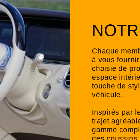
NOTR
Chaque membr
à vous fourni
choisie de pro
espace intérie
touche de styl
véhicule.
Inspirés par 
trajet agréab
gamme complè
des coussins 