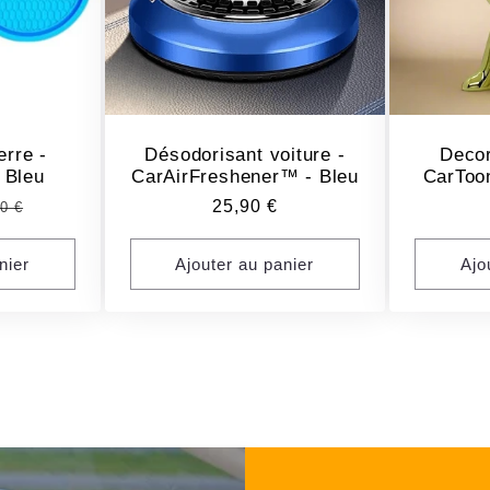
rre -
Désodorisant voiture -
Decor
 Bleu
CarAirFreshener™ - Bleu
CarToo
x
Prix
25,90 €
0 €
l
ituel
habituel
nier
Ajouter au panier
Ajo