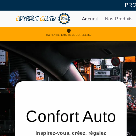
et
PRO
passer
au
contenu
Accueil
Nos Produits
GARANTIE 100% REMBOURSÉE 30J
Confort Auto
Inspirez-vous, créez, régalez