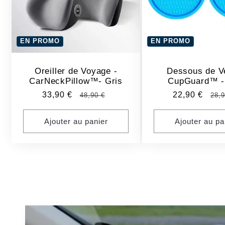
EN PROMO
EN PROMO
Oreiller de Voyage -
Dessous de Ve
CarNeckPillow™- Gris
CupGuard™ -
Prix
33,90 €
Prix
Prix
22,90 €
Pri
48,90 €
28,9
promotionnel
habituel
promotionne
hab
Ajouter au panier
Ajouter au pa