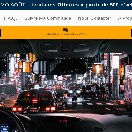
MO AOÛT:
Livraisons Offertes à partir de 50€ d'ac
F.A.Q.
Suivre Ma Commande
Nous Contacter
A Pro
LIVRAISON A DOMICILE SUIVIE